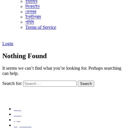
ইউটিউব
লিংকডইন
ফেসবুক
ইনস্টাগ্রাম
পলিসি
Terms of Service
Login
Nothing Found
It seems we can’t find what you’re looking for. Perhaps searching
can help.
Search for:
এক নজরেঃ
কোর্স
স্টোর
ব্লগ
ইভেন্ট নিউজ