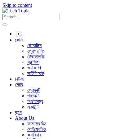
Skip to content
+
কোর্স
রোবোটিক্স
প্রোগ্রামিং
টেকনোলজি
গ্রাফিক্স
ওয়ার্কশপ
সার্টিফিকেট
নিউজ
স্টোর
প্রোডাক্ট
প্রজেক্ট
অর্ডারসমূহ
একাউন্ট
ব্লগ
About Us
আমাদের টিম
পোর্টফোলিও
ক্যারিয়ার