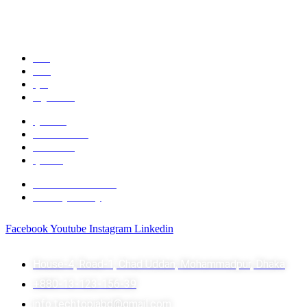
এক নজরেঃ
কোর্স
স্টোর
ব্লগ
ইভেন্ট নিউজ
ড্যাশবোর্ড
আমাদের সম্পর্কে
আমাদের টিম
ক্যারিয়ার
Terms of Service
Privacy Policy
ফলো করুনঃ
Facebook
Youtube
Instagram
Linkedin
যোগাযোগঃ
House-4, Road-1, Chad Uddan, Mohammadpur, Dhaka
+880-13-123-156-39
info.techtopiabd@gmail.com