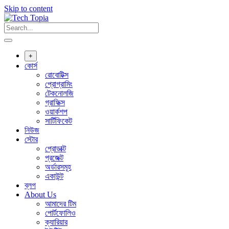
Skip to content
+
কোর্স
রোবোটিক্স
প্রোগ্রামিং
টেকনোলজি
গ্রাফিক্স
ওয়ার্কশপ
সার্টিফিকেট
নিউজ
স্টোর
প্রোডাক্ট
প্রজেক্ট
অর্ডারসমূহ
একাউন্ট
ব্লগ
About Us
আমাদের টিম
পোর্টফোলিও
ক্যারিয়ার