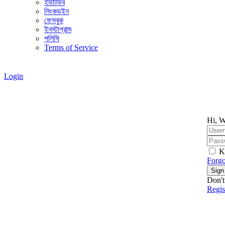
ইউটিউব
লিংকডইন
ফেসবুক
ইনস্টাগ্রাম
পলিসি
Terms of Service
Login
Hi, W
K
Forgo
Sign
Don't
Regi