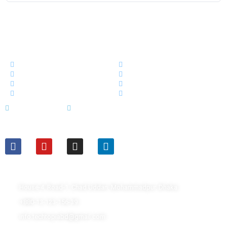
এক নজরেঃ
কোর্স
ড্যাশবোর্ড
স্টোর
আমাদের সম্পর্কে
ব্লগ
আমাদের টিম
ইভেন্ট নিউজ
ক্যারিয়ার
Terms of Service
Privacy Policy
ফলো করুনঃ
যোগাযোগঃ
House-4, Road-1, Chad Uddan, Mohammadpur, Dhaka
+880-13-123-156-39
info.techtopiabd@gmail.com