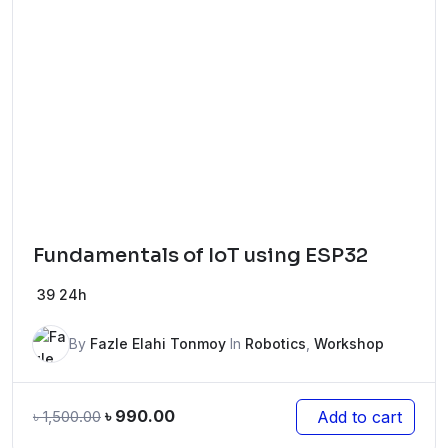
Fundamentals of IoT using ESP32
39
24h
By
Fazle Elahi Tonmoy
In
Robotics
,
Workshop
৳
990.00
Add to cart
৳
1,500.00