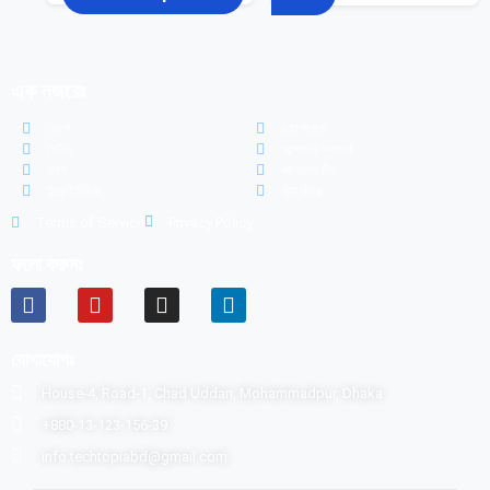
এক নজরেঃ
কোর্স
ড্যাশবোর্ড
স্টোর
আমাদের সম্পর্কে
ব্লগ
আমাদের টিম
ইভেন্ট নিউজ
ক্যারিয়ার
Terms of Service
Privacy Policy
ফলো করুনঃ
যোগাযোগঃ
House-4, Road-1, Chad Uddan, Mohammadpur, Dhaka
+880-13-123-156-39
info.techtopiabd@gmail.com