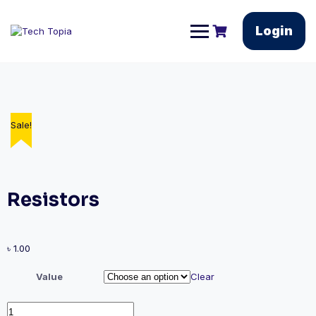
Login
Sale!
Resistors
৳
1.00
Value
Clear