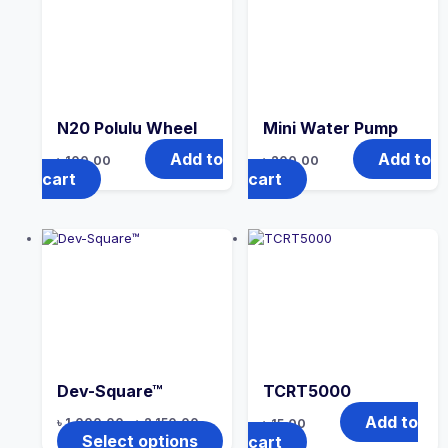
N20 Polulu Wheel
Mini Water Pump
Add to
Add to
৳
100.00
৳
200.00
cart
cart
Dev-Square™
TCRT5000
Add to
৳
1,000.00
–
৳
2,150.00
৳
15.00
Select options
cart