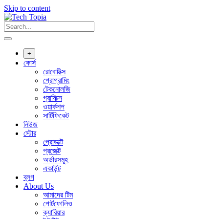
Skip to content
+
কোর্স
রোবোটিক্স
প্রোগ্রামিং
টেকনোলজি
গ্রাফিক্স
ওয়ার্কশপ
সার্টিফিকেট
নিউজ
স্টোর
প্রোডাক্ট
প্রজেক্ট
অর্ডারসমূহ
একাউন্ট
ব্লগ
About Us
আমাদের টিম
পোর্টফোলিও
ক্যারিয়ার