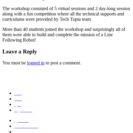
The workshop consisted of 5 virtual sessions and 2 day-long session
along with a fun competition where all the technical supports and
curriculums were provided by Tech Topia team
More than 40 students joined the workshop and surprisingly all of
them were able to build and complete the mission of a Line
Following Robot!
Leave a Reply
You must be
logged in
to post a comment.
এক নজরেঃ
কোর্স
স্টোর
ব্লগ
ইভেন্ট নিউজ
ড্যাশবোর্ড
আমাদের সম্পর্কে
আমাদের টিম